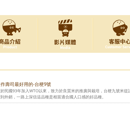
：製作壽司最好用的-台梗9號
於民國93年加入WTO以來，致力於良質米的推廣與栽培，台梗九號米從
，到外銷，一路上深信這品種是相當適合國人口感的好品種。