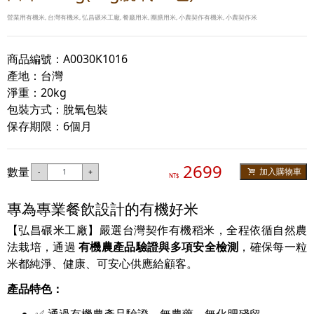
營業用有機米, 台灣有機米, 弘昌碾米工廠, 餐廳用米, 團膳用米, 小農契作有機米, 小農契作米
商品編號：A0030K1016
產地：台灣
淨重：20kg
包裝方式：脫氧包裝
保存期限：6個月
2699
數量
加入購物車
-
+
NT$
專為專業餐飲設計的有機好米
【弘昌碾米工廠】嚴選台灣契作有機稻米，全程依循自然農
法栽培，通過
有機農產品驗證與多項安全檢測
，確保每一粒
米都純淨、健康、可安心供應給顧客。
產品特色：