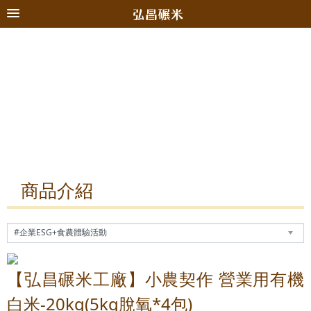
商品介紹
【弘昌碾米工廠】小農契作 營業用有機
白米-20kg(5kg脫氧*4包)