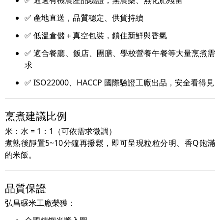
✅ 通過有機農產品驗證，無農藥、無化肥殘留
✅ 產地直送，品質穩定、供貨持續
✅ 低溫倉儲＋真空包裝，鎖住新鮮與香氣
✅ 適合餐廳、飯店、團膳、學校營養午餐等大量烹煮需
求
✅ ISO22000、HACCP 國際驗證工廠出品，安全看得見
烹煮建議比例
米：水 = 1：1（可依需求微調）
煮熟後靜置5~10分鐘再撥鬆，即可呈現粒粒分明、香Q飽滿
的米飯。
品質保證
弘昌碾米工廠榮獲：