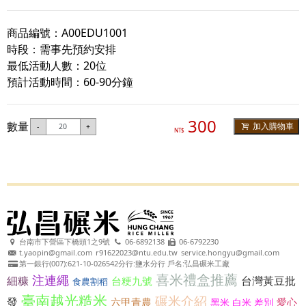
商品編號：A00EDU1001
時段：需事先預約安排
最低活動人數：20位
預計活動時間：60-90分鐘
300
數量
加入購物車
-
+
NT$
台南市下營區下橋頭1之9號
06-6892138
06-6792230
t.yaopin@gmail.com
r91622023@ntu.edu.tw
service.hongyu@gmail.com
第一銀行(007):621-10-026542分行:鹽水分行 戶名:弘昌碾米工廠
喜米禮盒推薦
注連繩
細糠
台灣黃豆批
台粳九號
食農割稻
臺南越光糙米
碾米介紹
發
六甲青農
愛心
黑米 白米 差別