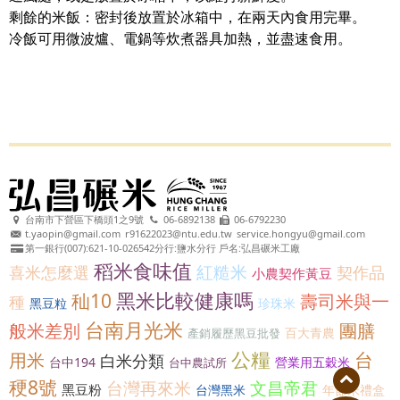
剩餘的米飯：密封後放置於冰箱中，在兩天內食用完畢。
冷飯可用微波爐、電鍋等炊煮器具加熱，並盡速食用。
台南市下營區下橋頭1之9號
06-6892138
06-6792230
t.yaopin@gmail.com
r91622023@ntu.edu.tw
service.hongyu@gmail.com
第一銀行(007):621-10-026542分行:鹽水分行 戶名:弘昌碾米工廠
稻米食味值
紅糙米
喜米怎麼選
契作品
小農契作黃豆
黑米比較健康嗎
秈10
壽司米與一
種
黑豆粒
珍珠米
台南月光米
般米差別
團膳
百大青農
產銷履歷黑豆批發
公糧
台
用米
白米分類
台中194
營業用五穀米
台中農試所
稉8號
台灣再來米
文昌帝君
黑豆粉
台灣黑米
年節米禮盒