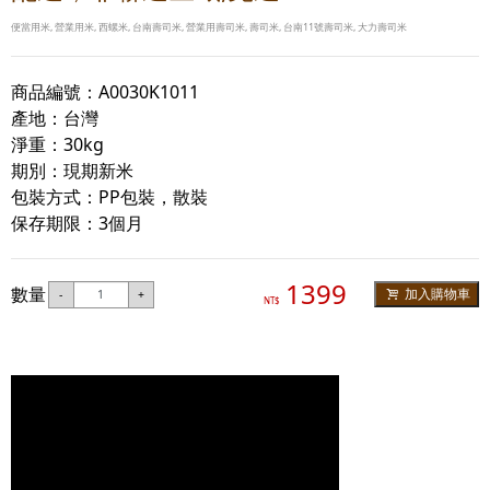
便當用米, 營業用米, 西螺米, 台南壽司米, 營業用壽司米, 壽司米, 台南11號壽司米, 大力壽司米
商品編號：A0030K1011
產地：台灣
淨重：30kg
期別：現期新米
包裝方式：PP包裝，散裝
保存期限：3個月
1399
數量
加入購物車
-
+
NT$