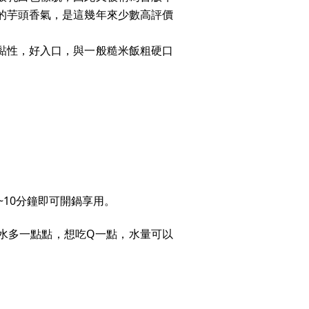
的芋頭香氣，是這幾年來少數高評價
黏性，好入口，與一般糙米飯粗硬口
。
~10分鐘即可開鍋享用。
水多一點點，想吃Q一點，水量可以