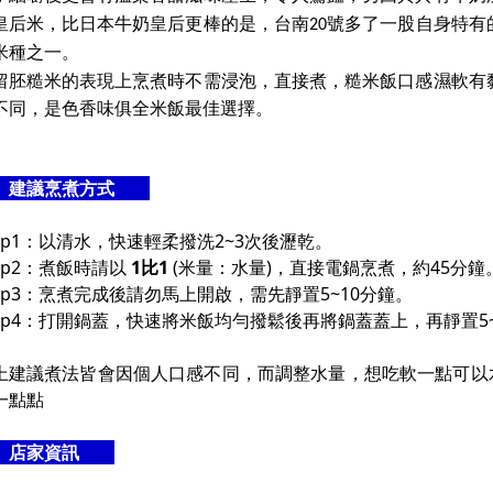
皇后米，比日本牛奶皇后更棒的是，台南
號多了一股自身特有
20
米種之一。
留胚糙米的表現上烹煮時不需浸泡，直接煮，糙米飯口感濕軟有
不同，是色香味俱全米飯最佳選擇。
建議烹煮方式
tep1：以清水，快速輕柔撥洗2~3次後瀝乾。
tep2：煮飯時請以
1比1
(米量：水量)，直接電鍋烹煮，約45分鐘
tep3：烹煮完成後請勿馬上開啟，需先靜置5~10分鐘。
tep4：打開鍋蓋，快速將米飯均勻撥鬆後再將鍋蓋蓋上，再靜置5
上建議煮法皆會因個人口感不同，而調整水量，想吃軟一點可以
一點點
店家資訊