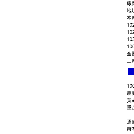
廠
地
本
1
1
1
1
全
工廠
1
農
黃
重
通
擁