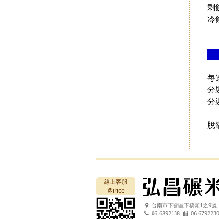
剩
冷
每
分
分
脫
線上客服
@irice
台南市下營區下橋頭1之9號
06-6892138
06-6792230