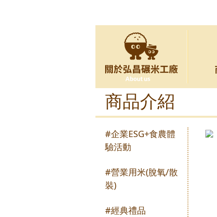
商品介紹
#企業ESG+食農體
驗活動
#營業用米(脫氧/散
裝)
#經典禮品