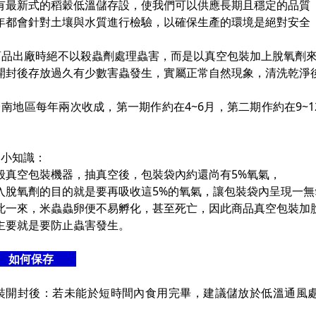
有最新式的稻穀低溫儲存設，使我們可以供應長期且穩定的品質
年都會針對土壤與水質進行檢驗，以確保生產的環境是絕對安全
商品出廠時絕不以殺蟲劑處理蟲害，而是以真空包裝加上脫氧劑來處
開封後存放過久有少數害蟲發生，實屬正常自然現象，清洗乾淨
台南地區每年兩次收成，第一期作約在4~6月，第二期作約在9~
1小知識：
般真空包裝機器，抽真空後，包裝袋內約還尚有5%氧氣，
入脫氧劑的目的就是要再吸收這5%的氧氣，讓包裝袋內呈現一無
此一來，米蟲蟲卵便不易孵化，甚至死亡，因此商品真空包裝加
主要就是要防止蟲害發生。
如何保存
裝開封後：若未能於短時間內食用完畢，建議儲放於低溫通風
。