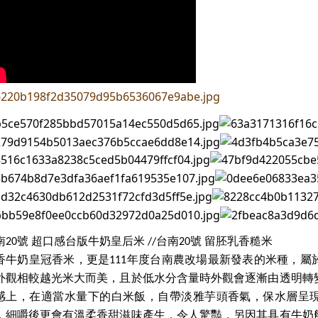
南
號
超口感台版牛奶皇后米
台南
號
留胚乳香糙米
20
//
20
香牛奶皇冠香米，更是
年度台南農改場最新發表的米種，屬
111
外觀相較越光米大而美，且於低水分含量時外觀會逐漸由透明轉
感上，在適當水量下的白米飯，自帶淡雅芋頭香氣，保水層呈
，細嚼後更會有溫柔香甜滋味產生，令人驚豔，另因其具有牛奶