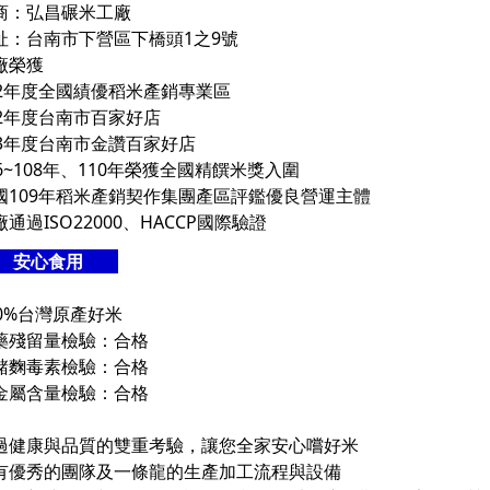
商：弘昌碾米工廠
址：台南市下營區下橋頭1之9號
廠榮獲
02年度全國績優稻米產銷專業區
02年度台南市百家好店
03年度台南市金讚百家好店
06~108年、110年榮獲全國精饌米獎入圍
國109年稻米產銷契作集團產區評鑑優良營運主體
通過ISO22000、HACCP國際驗證
安心食用
00%台灣原產好米
藥殘留量檢驗：合格
赭麴毒素檢驗：合格
金屬含量檢驗：合格
過健康與品質的雙重考驗，讓您全家安心嚐好米
有優秀的團隊及一條龍的生產加工流程與設備