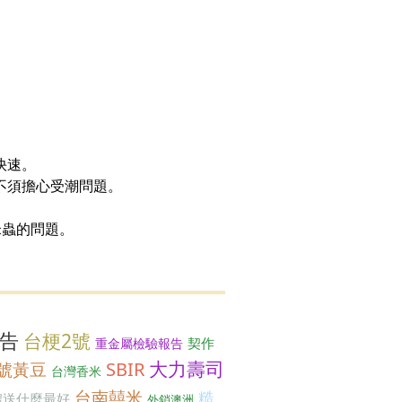
快速。
不須擔心受潮問題。
米蟲的問題。
告
台梗2號
契作
重金屬檢驗報告
大力壽司
SBIR
0號黃豆
台灣香米
台南囍米
糙
禮送什麼最好
外銷澳洲