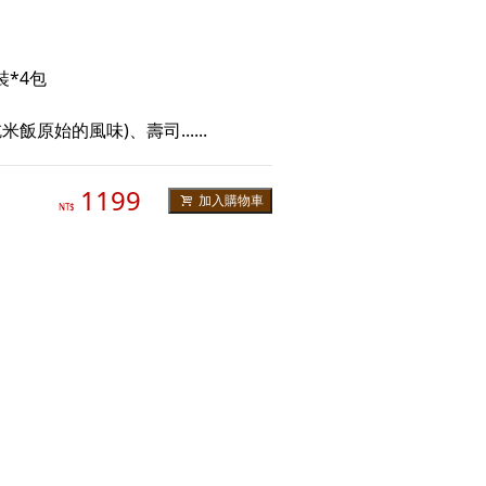
裝*4包
飯原始的風味)、壽司......
1199
加入購物車
NT$