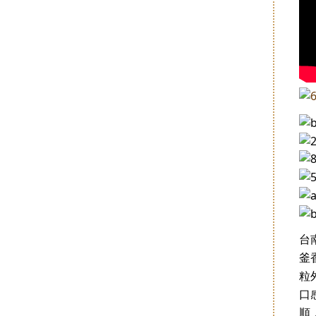
台
釜
粒
口
順