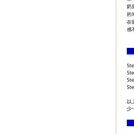
奶
的
在
感
S
S
S
S
以
少