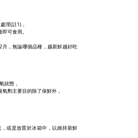
理(註1)，
後即可食用。
12月，無論哪個品種，越新鮮越好吃
氧狀態，
脫氧劑主要目的除了保鮮外，
處，或是放置於冰箱中，以維持新鮮