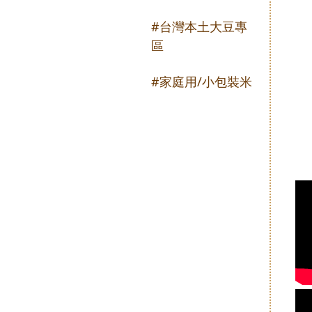
#台灣本土大豆專
區
#家庭用/小包裝米