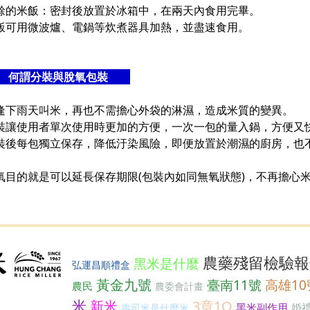
餘的米飯：密封後放置於冰箱中，在兩天內食用完畢。
飯可用微波爐、電鍋等炊煮器具加熱，並盡速食用。
何謂分裝與脫氧包裝
逢下雨天叫米，再也不需擔心外袋的淋濕，造成米質的變異。
裝讓使用者單次使用時更加的方便，一次一包的量入鍋，方便又
裝後每包獨立保存，降低汙染風險，即便放置於潮濕的廚房，也
氧目的就是可以延長保存期限(包裝內如同無氧狀態)，不再擔心
農藥殘留檢驗報
黑米是什麼
弘運昌順禮盒
黃金九號
臺南11號
高雄1
農民
農委會計畫
米
新米
3章1Q
黑米副作用
婚
壽司米是什麼米