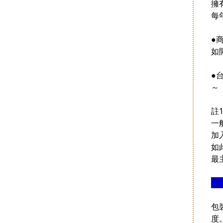
擁
每
●
如
●
～
註
一
加
如
最
包
度