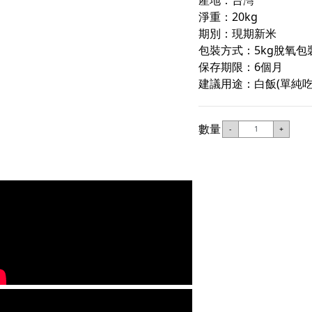
淨重：20kg
期別：現期新米
包裝方式：5kg脫氧包
保存期限：6個月
建議用途：白飯(單純吃米
數量
-
+