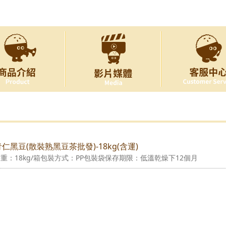
]青仁黑豆(散裝熟黑豆茶批發)-18kg(含運)
重：18kg/箱包裝方式：PP包裝袋保存期限：低溫乾燥下12個月