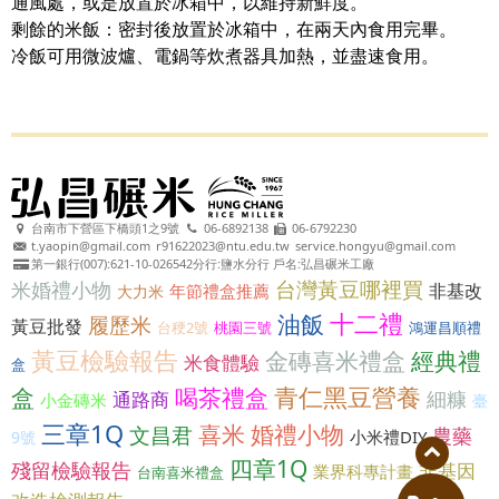
通風處，或是放置於冰箱中，以維持新鮮度。
剩餘的米飯：密封後放置於冰箱中，在兩天內食用完畢。
冷飯可用微波爐、電鍋等炊煮器具加熱，並盡速食用。
台南市下營區下橋頭1之9號
06-6892138
06-6792230
t.yaopin@gmail.com
r91622023@ntu.edu.tw
service.hongyu@gmail.com
第一銀行(007):621-10-026542分行:鹽水分行 戶名:弘昌碾米工廠
台灣黃豆哪裡買
米婚禮小物
非基改
年節禮盒推薦
大力米
十二禮
油飯
履歷米
黃豆批發
台稉2號
桃園三號
鴻運昌順禮
黃豆檢驗報告
金磚喜米禮盒
經典禮
米食體驗
盒
青仁黑豆營養
盒
喝茶禮盒
細糠
通路商
小金磚米
臺
三章1Q
喜米 婚禮小物
文昌君
農藥
小米禮DIY
9號
四章1Q
殘留檢驗報告
非基因
業界科專計畫
台南喜米禮盒