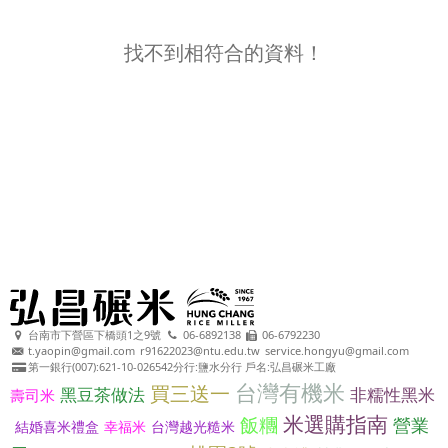
找不到相符合的資料！
台南市下營區下橋頭1之9號
06-6892138
06-6792230
t.yaopin@gmail.com
r91622023@ntu.edu.tw
service.hongyu@gmail.com
第一銀行(007):621-10-026542分行:鹽水分行 戶名:弘昌碾米工廠
台灣有機米
買三送一
黑豆茶做法
非糯性黑米
壽司米
米選購指南
飯糰
營業
結婚喜米禮盒
幸福米
台灣越光糙米