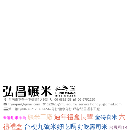
台南市下營區下橋頭1之9號
06-6892138
06-6792230
t.yaopin@gmail.com
r91622023@ntu.edu.tw
service.hongyu@gmail.com
第一銀行(007):621-10-026542分行:鹽水分行 戶名:弘昌碾米工廠
過年禮盒長輩
六
碾米工廠
金磚喜米
餐廳用米推薦
禮禮盒
台梗九號米好吃嗎
好吃壽司米
台農秈14