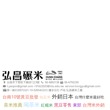
台南市下營區下橋頭1之9號
06-6892138
06-6792230
t.yaopin@gmail.com
r91622023@ntu.edu.tw
service.hongyu@gmail.com
第一銀行(007):621-10-026542分行:鹽水分行 戶名:弘昌碾米工廠
外銷日本
台南10號黃豆批發
知足米
台灣什麼米最好吃
喝茶米
喜米推薦
黑豆零售
台灣米外銷
東部
紅糯米