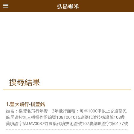
搜尋結果
1.豐大飛行-楊豐銘
姓名：楊豐名飛行年資：3年飛行面積：每年1000甲以上交通部民
航局遙控無人機操作證編號1081001016農藥代噴技術證號108農
藥噴證字第UAV0037號農藥代噴技術證號107農藥噴證字第0177號