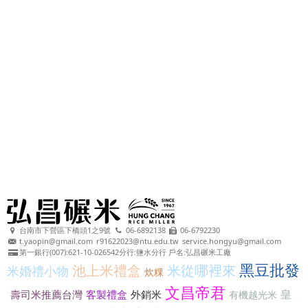
台南市下營區下橋頭1之9號
06-6892138
06-6792230
t.yaopin@gmail.com
r91622023@ntu.edu.tw
service.hongyu@gmail.com
第一銀行(007):621-10-026542分行:鹽水分行 戶名:弘昌碾米工廠
黑豆批發
池上米禮盒
米從哪裡來
米婚禮小物
炊粿
文昌帝君
皇
壽司米推薦台灣
客製禮盒
外銷米
有機越光米