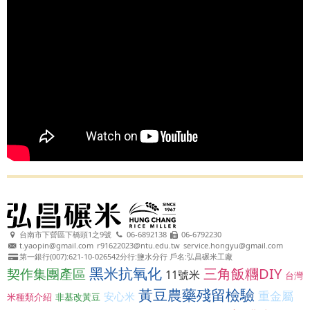
台南市下營區下橋頭1之9號
06-6892138
06-6792230
t.yaopin@gmail.com
r91622023@ntu.edu.tw
service.hongyu@gmail.com
第一銀行(007):621-10-026542分行:鹽水分行 戶名:弘昌碾米工廠
黑米抗氧化
三角飯糰DIY
契作集團產區
11號米
台灣
黃豆農藥殘留檢驗
重金屬
安心米
米種類介紹
非基改黃豆