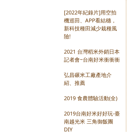
[2022年紀錄片]用空拍
機巡田、APP看結穗，
新科技種田減少栽種風
險!
2021 台灣稻米外銷日本
記者會~台南好米衝衝衝
弘昌碾米工廠產地介
紹、推薦
2019 食農體驗活動(全)
2019台南好米好好玩-臺
南越光米 三角御飯團
DIY