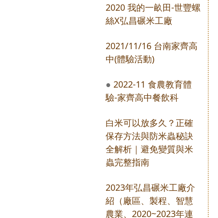
2020 我的一畝田-世豐螺
絲X弘昌碾米工廠
2021/11/16 台南家齊高
中(體驗活動)
2022-11 食農教育體
驗-家齊高中餐飲科
白米可以放多久？正確
保存方法與防米蟲秘訣
全解析｜避免變質與米
蟲完整指南
2023年弘昌碾米工廠介
紹（廠區、製程、智慧
農業、2020~2023年連