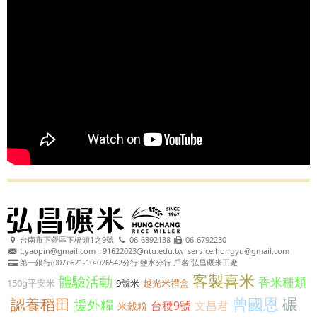
台南市下營區下橋頭1之9號
06-6892138
06-6792230
t.yaopin@gmail.com
r91622023@ntu.edu.tw
service.hongyu@gmail.com
第一銀行(007):621-10-026542分行:鹽水分行 戶名:弘昌碾米工廠
客製喜米
體驗活動
香米種類
150g平安米
9號米
越光米禮盒
曾國恩
碾
認養稻田
援外糧
台稉9號
文昌君
米穀粉