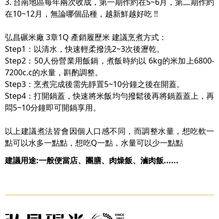
3. 台南地區每年兩次收成，第一期作約在5~6月，第二期作約
在10~12月，無論哪個品種，越新鮮越好吃 !!
弘昌碾米廠 3章1Q 產銷履歷米 建議烹煮方式：
Step1：以清水，快速輕柔撥洗2~3次後瀝乾。
Step2：50人份營業用飯鍋，煮飯時約以 6kg的米加上6800-
7200c.c的水量，斟酌調整。
Step3：烹煮完成後需先靜置5~10分鐘之後在開蓋。
Step4：打開鍋蓋，快速將米飯均勻撥鬆後再將鍋蓋蓋上，再
悶5~10分鐘即可開鍋享用。
以上建議煮法皆會因個人口感不同，而調整水量，想吃軟一
點可以水多一點點，想吃Q一點，水量可以少一點點
建議用途:一般便當店、團膳、肉燥飯、滷肉飯......