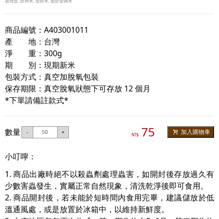
製禮盒, 財神米, 發財米, 發財金磚米
商品編號：A403001011
產 地：台灣
淨 重：300g
期 別：現期新米
包裝方式：真空加脫氧包裝
保存期限：真空脫氧狀態下可存放 12 個月
*下單請備註款式*
75
數量
加入購物車
-
+
NT$
小叮嚀：
1. 商品出廠時絕不以殺蟲劑處理蟲害，如開封後存放過久有
少數害蟲發生，實屬正常自然現象，清洗乾淨後即可食用。
2. 商品開封後，若未能於短時間內食用完畢，建議儲放於低
溫通風處，或是放置於冰箱中，以維持新鮮度。