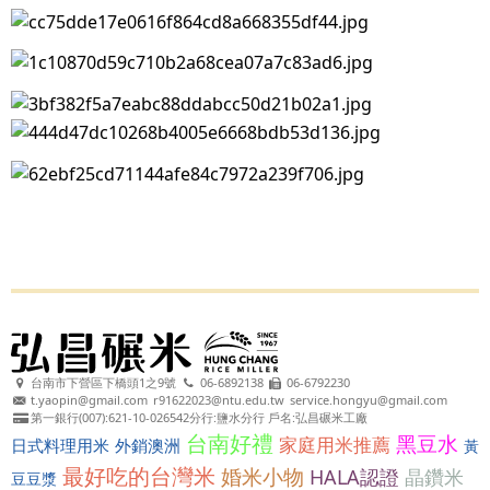
台南市下營區下橋頭1之9號
06-6892138
06-6792230
t.yaopin@gmail.com
r91622023@ntu.edu.tw
service.hongyu@gmail.com
第一銀行(007):621-10-026542分行:鹽水分行 戶名:弘昌碾米工廠
台南好禮
黑豆水
家庭用米推薦
日式料理用米
外銷澳洲
黃
最好吃的台灣米
婚米小物
HALA認證
晶鑽米
豆豆漿