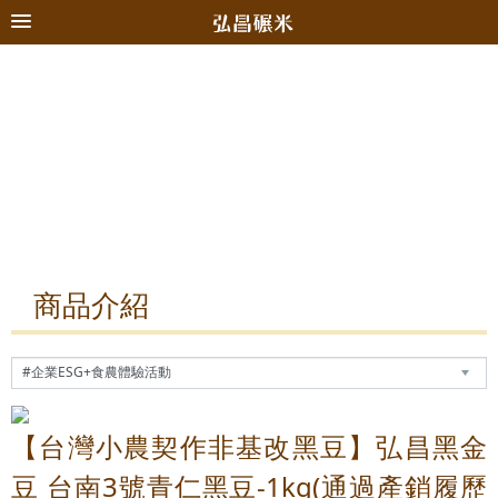
商品介紹
【台灣小農契作非基改黑豆】弘昌黑金
豆 台南3號青仁黑豆-1kg(通過產銷履歷