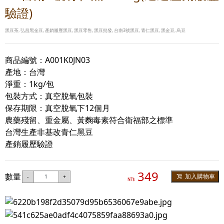
驗證)
黑豆茶, 弘昌黑金豆, 產銷履歷黑豆, 黑豆零售, 黑豆批發, 台南3號黑豆, 青仁黑豆, 黑金豆, 烏豆
商品編號：A001K0JN03
產地：台灣
淨重：1kg/包
包裝方式：真空脫氧包裝
保存期限：真空脫氧下12個月
農藥殘留、重金屬、黃麴毒素符合衛福部之標準
台灣生產非基改青仁黑豆
產銷履歷驗證
349
數量
加入購物車
-
+
NT$