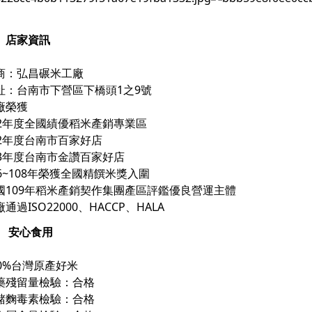
店家資訊
商：弘昌碾米工廠
址：台南市下營區下橋頭1之9號
廠榮獲
02年度全國績優稻米產銷專業區
02年度台南市百家好店
03年度台南市金讚百家好店
06~108年榮獲全國精饌米獎入圍
國109年稻米產銷契作集團產區評鑑優良營運主體
通過ISO22000、HACCP、HALA
安心食用
00%台灣原產好米
藥殘留量檢驗：合格
赭麴毒素檢驗：合格