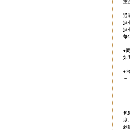
重
通
擁
擁
每
●
如
●
～
包
度
剩