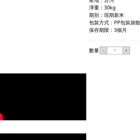
淨重：30kg
期別：現期新米
包裝方式：PP包裝袋
保存期限：3個月
數量
-
+