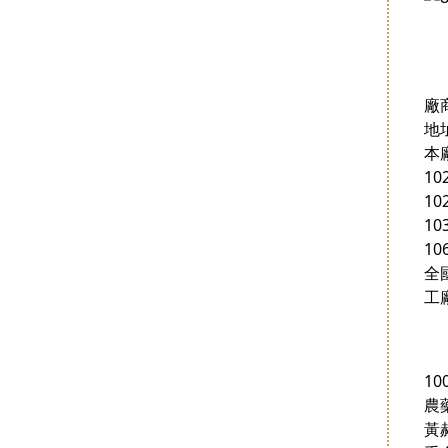
廠
地
本
1
1
1
1
全
工廠
1
農
黃