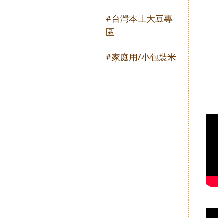
#台灣本土大豆專
區
#家庭用/小包裝米