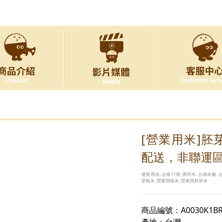
[營業用米]胚
配送，非聯運區
便當用米, 台南11號, 壽司米, 台南米廠, 
芽糙米, 營業用糙米, 營業用胚芽米
商品編號：A0030K1BR
產地：台灣