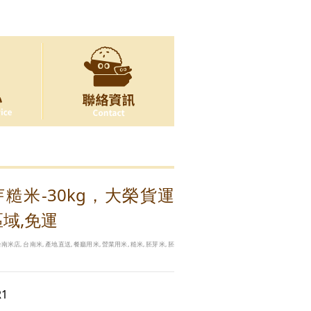
芽糙米-30kg，大榮貨運
域,免運
台南米店, 台南米, 產地直送, 餐廳用米, 營業用米, 糙米, 胚芽米, 胚
1