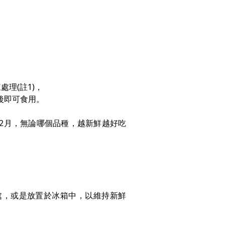
理(註1)，
後即可食用。
12月，無論哪個品種，越新鮮越好吃
處，或是放置於冰箱中，以維持新鮮