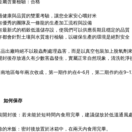
金屬含量檢驗：合格
過健康與品質的雙重考驗，讓您全家安心嚐好米
有優秀的團隊及一條龍的生產加工流程與設備
有最新式的稻穀低溫儲存設，使我們可以供應長期且穩定的品質
年都會針對土壤與水質進行檢驗，以確保生產的環境是絕對安全
商品出廠時絕不以殺蟲劑處理蟲害，而是以真空包裝加上脫氧劑來處
開封後存放過久有少數害蟲發生，實屬正常自然現象，清洗乾淨
台南地區每年兩次收成，第一期作約在4~6月，第二期作約在9~
如何保存
裝開封後：若未能於短時間內食用完畢，建議儲放於低溫通風
。
餘的米飯：密封後放置於冰箱中，在兩天內食用完畢。