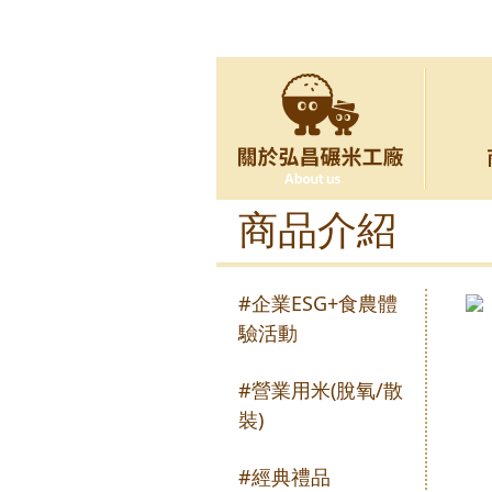
商品介紹
#企業ESG+食農體
驗活動
#營業用米(脫氧/散
裝)
#經典禮品