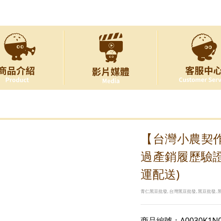
【台灣小農契作
過產銷履歷驗
運配送)
青仁黑豆批發, 台灣黑豆批發, 黑豆批發, 黑
商品編號：A0030K1N