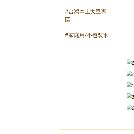
#台灣本土大豆專
區
#家庭用/小包裝米