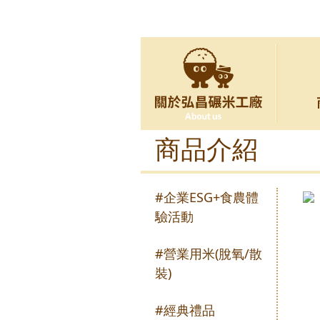
商品介紹
#企業ESG+食農體
驗活動
#營業用米(脫氧/散
裝)
#經典禮品