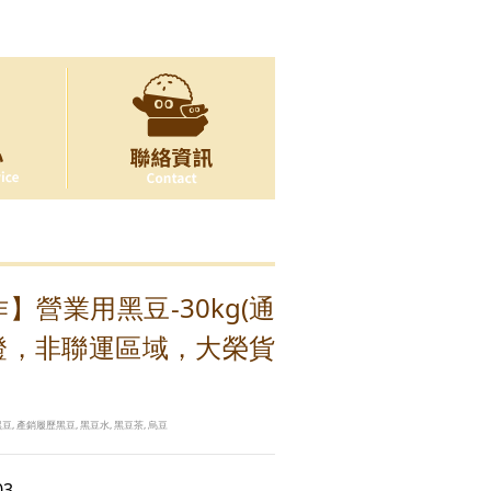
】營業用黑豆-30kg(通
證，非聯運區域，大榮貨
豆, 產銷履歷黑豆, 黑豆水, 黑豆茶, 烏豆
03