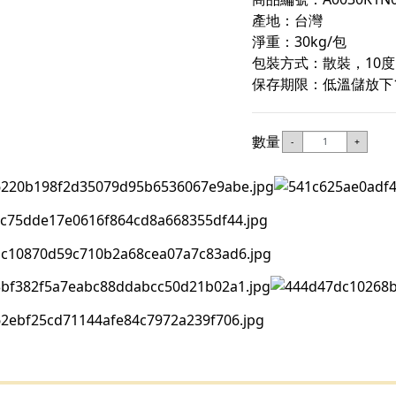
產地：台灣
淨重：30kg/包
包裝方式：散裝，10
保存期限：低溫儲放下
數量
-
+