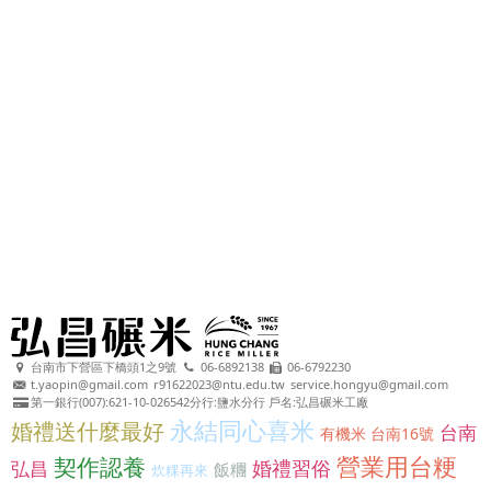
台南市下營區下橋頭1之9號
06-6892138
06-6792230
t.yaopin@gmail.com
r91622023@ntu.edu.tw
service.hongyu@gmail.com
第一銀行(007):621-10-026542分行:鹽水分行 戶名:弘昌碾米工廠
永結同心喜米
婚禮送什麼最好
台南
有機米 台南16號
營業用台粳
契作認養
婚禮習俗
弘昌
飯糰
炊粿再來