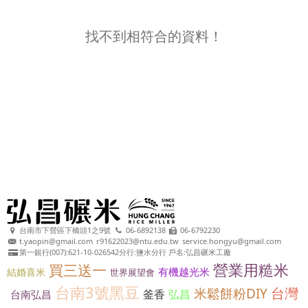
找不到相符合的資料！
台南市下營區下橋頭1之9號
06-6892138
06-6792230
t.yaopin@gmail.com
r91622023@ntu.edu.tw
service.hongyu@gmail.com
第一銀行(007):621-10-026542分行:鹽水分行 戶名:弘昌碾米工廠
營業用糙米
買三送一
有機越光米
結婚喜米
世界展望會
台南3號黑豆
台灣
米鬆餅粉DIY
釜香
弘昌
台南弘昌