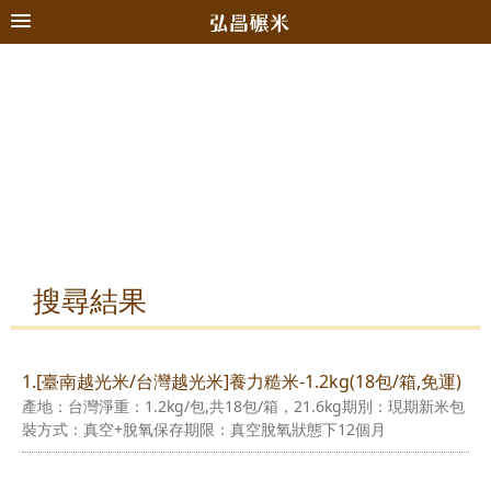
搜尋結果
1.[臺南越光米/台灣越光米]養力糙米-1.2kg(18包/箱,免運)
產地：台灣淨重：1.2kg/包,共18包/箱，21.6kg期別：現期新米包
裝方式：真空+脫氧保存期限：真空脫氧狀態下12個月