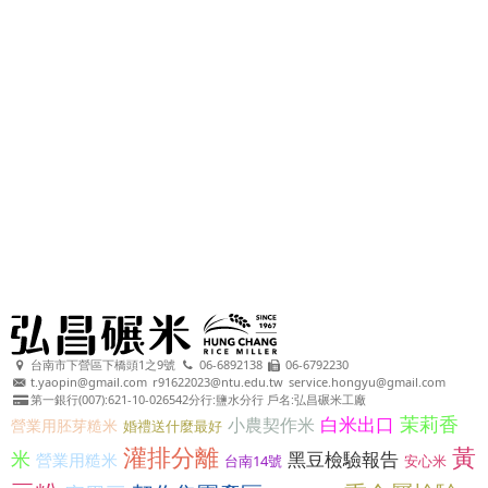
台南市下營區下橋頭1之9號
06-6892138
06-6792230
t.yaopin@gmail.com
r91622023@ntu.edu.tw
service.hongyu@gmail.com
第一銀行(007):621-10-026542分行:鹽水分行 戶名:弘昌碾米工廠
茉莉香
白米出口
小農契作米
營業用胚芽糙米
婚禮送什麼最好
灌排分離
黃
米
黑豆檢驗報告
營業用糙米
台南14號
安心米