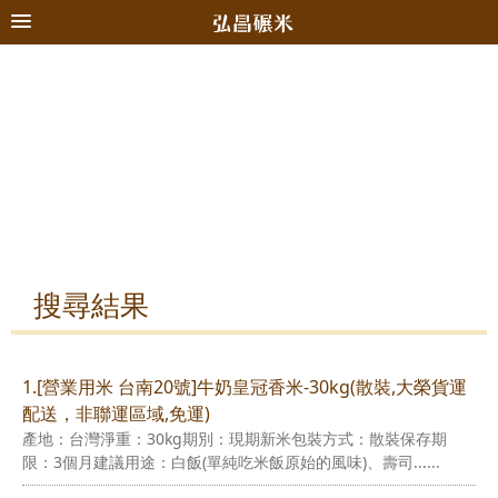
搜尋結果
1.[營業用米 台南20號]牛奶皇冠香米-30kg(散裝,大榮貨運
配送，非聯運區域,免運)
產地：台灣淨重：30kg期別：現期新米包裝方式：散裝保存期
限：3個月建議用途：白飯(單純吃米飯原始的風味)、壽司......