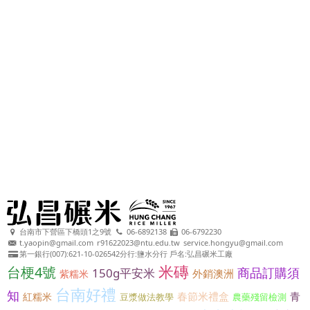
台南市下營區下橋頭1之9號
06-6892138
06-6792230
t.yaopin@gmail.com
r91622023@ntu.edu.tw
service.hongyu@gmail.com
第一銀行(007):621-10-026542分行:鹽水分行 戶名:弘昌碾米工廠
米磚
台梗4號
商品訂購須
150g平安米
外銷澳洲
紫糯米
台南好禮
知
春節米禮盒
青
紅糯米
豆漿做法教學
農藥殘留檢測