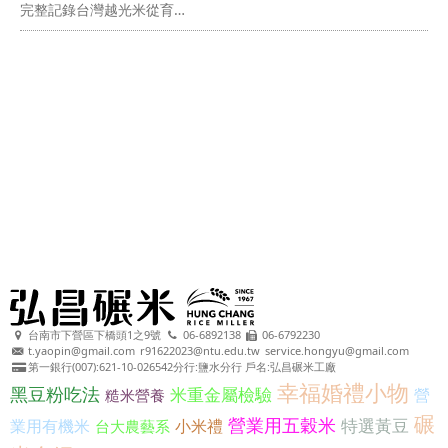
完整記錄台灣越光米從育…
台南市下營區下橋頭1之9號
06-6892138
06-6792230
t.yaopin@gmail.com
r91622023@ntu.edu.tw
service.hongyu@gmail.com
第一銀行(007):621-10-026542分行:鹽水分行 戶名:弘昌碾米工廠
幸福婚禮小物
黑豆粉吃法
米重金屬檢驗
營
糙米營養
碾
營業用五穀米
特選黃豆
業用有機米
小米禮
台大農藝系