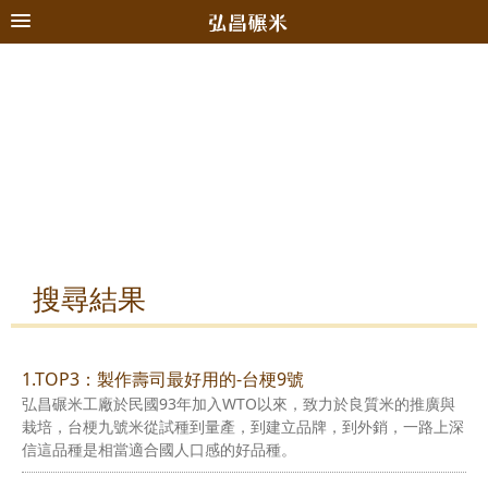
搜尋結果
1.TOP3：製作壽司最好用的-台梗9號
弘昌碾米工廠於民國93年加入WTO以來，致力於良質米的推廣與
栽培，台梗九號米從試種到量產，到建立品牌，到外銷，一路上深
信這品種是相當適合國人口感的好品種。