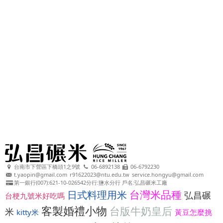
台南市下營區下橋頭1之9號
06-6892138
06-6792230
t.yaopin@gmail.com
r91622023@ntu.edu.tw
service.hongyu@gmail.com
第一銀行(007):621-10-026542分行:鹽水分行 戶名:弘昌碾米工廠
台灣米品種
日式料理用米
弘昌碾
台梗九號米好吃嗎
客製婚禮小物
台版牛奶皇后
米
kitty米
黃豆怎麼挑