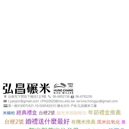
台南市下營區下橋頭1之9號
06-6892138
06-6792230
t.yaopin@gmail.com
r91622023@ntu.edu.tw
service.hongyu@gmail.com
第一銀行(007):621-10-026542分行:鹽水分行 戶名:弘昌碾米工廠
年節禮盒推薦
經典禮盒
台稉2號
越光米檢驗報告
米糠粉
婚禮送什麼最好
台梗2號
有機米推薦
黑米抗氧化
黑