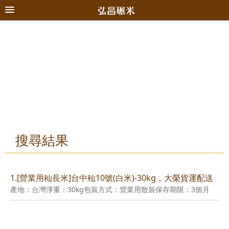
搜尋結果
1.[營業用秈長米]台中秈10號(白米)-30kg，大榮貨運配送
產地：台灣淨重：30kg包裝方式：營業用散裝保存期限：3個月