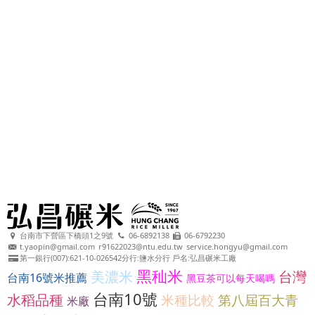
台南市下營區下橋頭1之9號
06-6892138
06-6792230
t.yaopin@gmail.com
r91622023@ntu.edu.tw
service.hongyu@gmail.com
第一銀行(007):621-10-026542分行:鹽水分行 戶名:弘昌碾米工廠
黑秈米
美濃米
台灣
台南16號米推薦
黑豆茶可以每天喝嗎
台南10號
水稻品種
米種比較
第八屆百大青
米廠