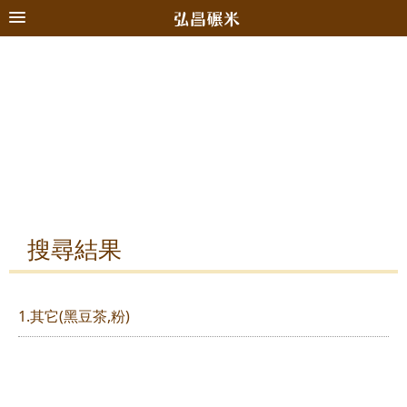
搜尋結果
1.其它(黑豆茶,粉)