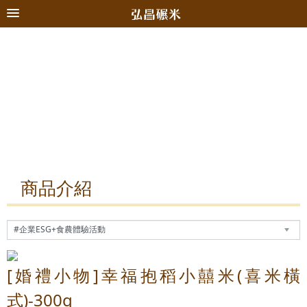
商品介紹
[婚禮小物]幸福抱稻小囍米(喜米橫
式)-300g