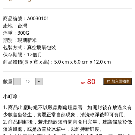
商品編號：A0030101
產地：台灣
淨重：300G
期別：現期新米
包裝方式：真空脫氧包裝
保存期限：12個月
商品體積(長 x 寬 x 高)：5.0 cm x 6.0 cm x 12.0 cm
80
數量
加入購物車
-
+
NT$
小叮嚀：
1. 商品出廠時絕不以殺蟲劑處理蟲害，如開封後存放過久有
少數害蟲發生，實屬正常自然現象，清洗乾淨後即可食用。
2. 商品開封後，若未能於短時間內食用完畢，建議儲放於低
溫通風處，或是放置於冰箱中，以維持新鮮度。