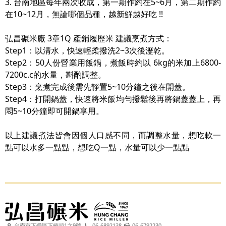
3. 台南地區每年兩次收成，第一期作約在5~6月，第二期作約
在10~12月，無論哪個品種，越新鮮越好吃 !!
弘昌碾米廠 3章1Q 產銷履歷米 建議烹煮方式：
Step1：以清水，快速輕柔撥洗2~3次後瀝乾。
Step2：50人份營業用飯鍋，煮飯時約以 6kg的米加上6800-
7200c.c的水量，斟酌調整。
Step3：烹煮完成後需先靜置5~10分鐘之後在開蓋。
Step4：打開鍋蓋，快速將米飯均勻撥鬆後再將鍋蓋蓋上，再
悶5~10分鐘即可開鍋享用。
以上建議煮法皆會因個人口感不同，而調整水量，想吃軟一
點可以水多一點點，想吃Q一點，水量可以少一點點
台南市下營區下橋頭1之9號
06-6892138
06-6792230