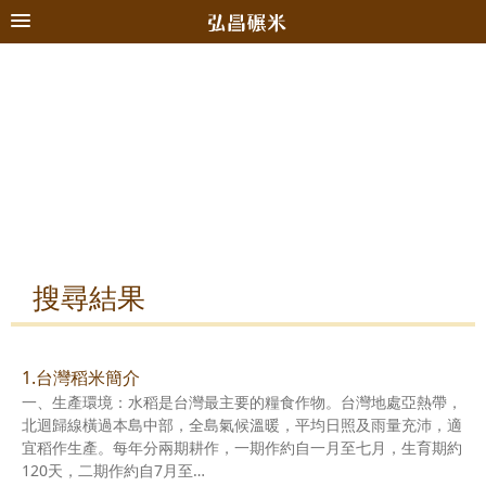
搜尋結果
1.台灣稻米簡介
一、生產環境：水稻是台灣最主要的糧食作物。台灣地處亞熱帶，
北迴歸線橫過本島中部，全島氣候溫暖，平均日照及雨量充沛，適
宜稻作生產。每年分兩期耕作，一期作約自一月至七月，生育期約
120天，二期作約自7月至…