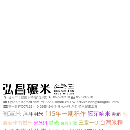
台南市下營區下橋頭1之9號
06-6892138
06-6792230
t.yaopin@gmail.com
r91622023@ntu.edu.tw
service.hongyu@gmail.com
第一銀行(007):621-10-026542分行:鹽水分行 戶名:弘昌碾米工廠
冠軍米
115年一期稻作
胚芽糙米
拜拜用米
小
割稻
台灣米種
越光
三章一Q
農契作有機米
米外銷
台農81號