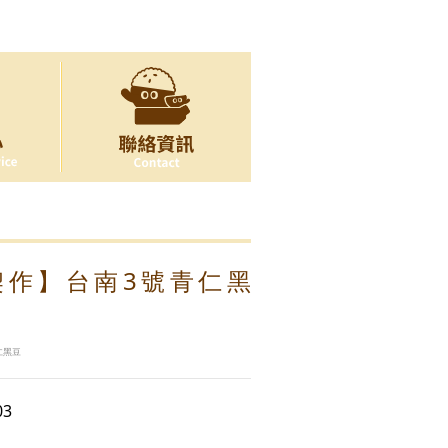
契作】台南3號青仁黑
青仁黑豆
03