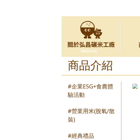
商品介紹
#企業ESG+食農體
驗活動
#營業用米(脫氧/散
裝)
#經典禮品