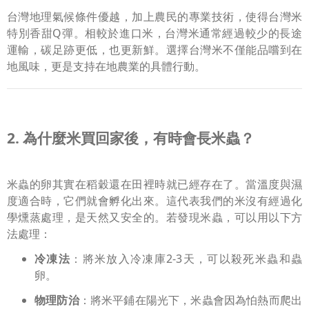
台灣地理氣候條件優越，加上農民的專業技術，使得台灣米
特別香甜Q彈。相較於進口米，台灣米通常經過較少的長途
運輸，碳足跡更低，也更新鮮。選擇台灣米不僅能品嚐到在
地風味，更是支持在地農業的具體行動。
2. 為什麼米買回家後，有時會長米蟲？
米蟲的卵其實在稻穀還在田裡時就已經存在了。當溫度與濕
度適合時，它們就會孵化出來。這代表我們的米沒有經過化
學燻蒸處理，是天然又安全的。若發現米蟲，可以用以下方
法處理：
冷凍法
：將米放入冷凍庫2-3天，可以殺死米蟲和蟲
卵。
物理防治
：將米平鋪在陽光下，米蟲會因為怕熱而爬出