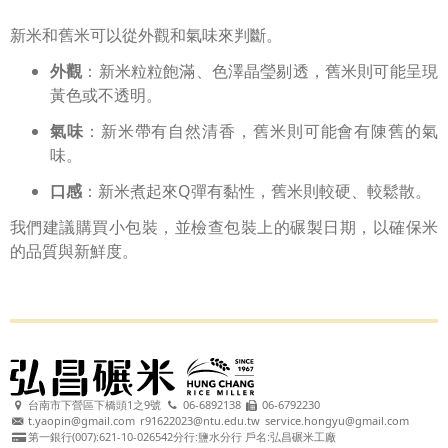
新米和舊米可以從外觀和氣味來判斷。
外觀
：新米粒粒飽滿、色澤晶瑩剔透，舊米則可能呈現
黃色或不透明。
氣味
：新米帶有自然清香，舊米則可能會有陳舊的氣
味。
口感
：新米煮起來Q彈有黏性，舊米則較硬、較鬆散。
我們建議購買小包裝，並檢查包裝上的碾製日期，以確保米
的品質與新鮮度。
台南市下營區下橋頭1之9號
06-6892138
06-6792230
t.yaopin@gmail.com
r91622023@ntu.edu.tw
service.hongyu@gmail.com
第一銀行(007):621-10-026542分行:鹽水分行 戶名:弘昌碾米工廠