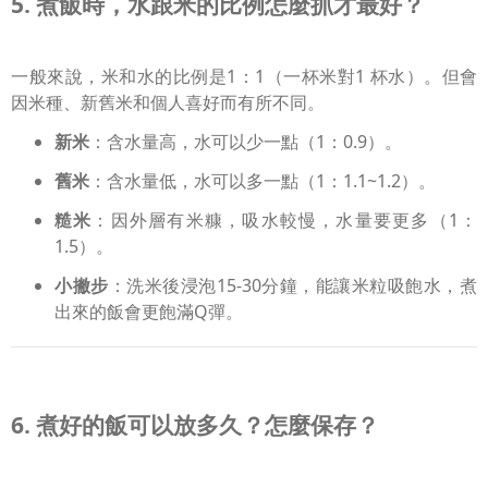
5. 煮飯時，水跟米的比例怎麼抓才最好？
一般來說，米和水的比例是1：1（一杯米對1 杯水）。但會
因米種、新舊米和個人喜好而有所不同。
新米
：含水量高，水可以少一點（1：0.9）。
舊米
：含水量低，水可以多一點（1：1.1~1.2）。
糙米
：因外層有米糠，吸水較慢，水量要更多（1：
1.5）。
小撇步
：洗米後浸泡15-30分鐘，能讓米粒吸飽水，煮
出來的飯會更飽滿Q彈。
6. 煮好的飯可以放多久？怎麼保存？