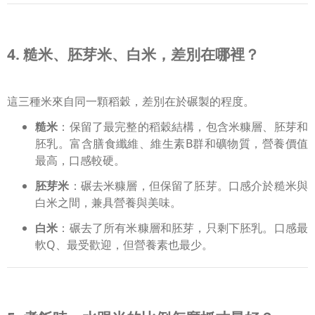
4. 糙米、胚芽米、白米，差別在哪裡？
這三種米來自同一顆稻穀，差別在於碾製的程度。
糙米
：保留了最完整的稻穀結構，包含米糠層、胚芽和
胚乳。富含膳食纖維、維生素B群和礦物質，營養價值
最高，口感較硬。
胚芽米
：碾去米糠層，但保留了胚芽。口感介於糙米與
白米之間，兼具營養與美味。
白米
：碾去了所有米糠層和胚芽，只剩下胚乳。口感最
軟Q、最受歡迎，但營養素也最少。