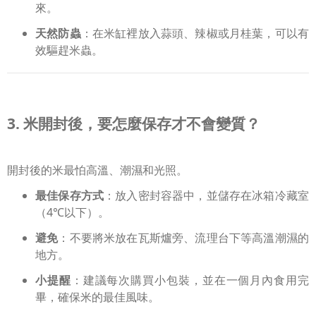
來。
天然防蟲
：在米缸裡放入蒜頭、辣椒或月桂葉，可以有
效驅趕米蟲。
3. 米開封後，要怎麼保存才不會變質？
開封後的米最怕高溫、潮濕和光照。
最佳保存方式
：放入密封容器中，並儲存在冰箱冷藏室
（4℃以下）。
避免
：不要將米放在瓦斯爐旁、流理台下等高溫潮濕的
地方。
小提醒
：建議每次購買小包裝，並在一個月內食用完
畢，確保米的最佳風味。