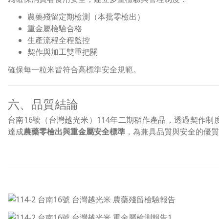
農藥殘留定期檢測（本批零檢出）
重金屬檢驗合格
生產流程全程監控
契作與加工雙重把關
確保每一粒米皆符合高標準安全規範。
六、品質結論
台南16號（台灣越光米）114年二期稻作產品，透過契作
達成
農藥零檢出與重金屬安全標準
，為兼具品質與安全的優質