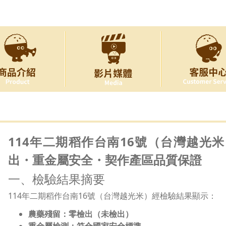
114年二期稻作台南16號（台灣越光
出・重金屬安全・契作產區品質保證
一、檢驗結果摘要
114年二期稻作台南16號（台灣越光米）經檢驗結果顯示：
農藥殘留：零檢出（未檢出）
重金屬檢測：符合國家安全標準