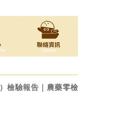
米）檢驗報告｜農藥零檢