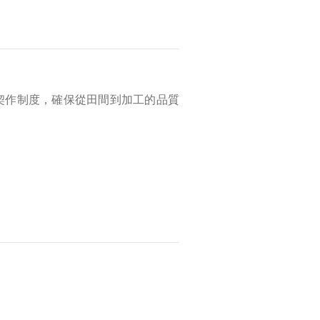
契作制度，確保從田間到加工的品質