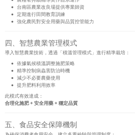
台南區農業改良場提供專業師資
定期進行田間教育訓練
強化農民對安全用藥與品質控管能力
四、智慧農業管理模式
導入智慧農業技術，透過「積溫管理模式」進行精準栽培：
依據氣候積溫調整施肥策略
精準控制病蟲害防治時機
減少不必要農藥使用
提升肥料利用效率
此模式有效達成：
合理化施肥 + 安全用藥 + 穩定品質
五、食品安全保障機制
為確保消費者食用安全，建立多重檢驗與管理制度：