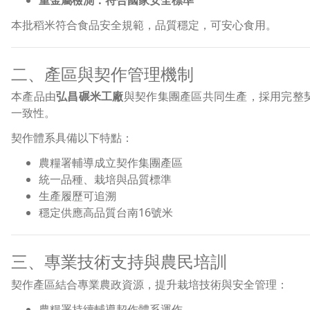
本批稻米符合食品安全規範，品質穩定，可安心食用。
二、產區與契作管理機制
本產品由
弘昌碾米工廠
與契作集團產區共同生產，採用完整
一致性。
契作體系具備以下特點：
農糧署輔導成立契作集團產區
統一品種、栽培與品質標準
生產履歷可追溯
穩定供應高品質台南16號米
三、專業技術支持與農民培訓
契作產區結合專業農政資源，提升栽培技術與安全管理：
農糧署持續輔導契作體系運作