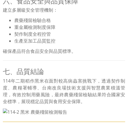
六、食品安全與品質保障
建立多層級安全管理機制：
農藥殘留檢驗合格
重金屬檢測制度保障
契作制度全程控管
生產至加工品質監控
確保產品符合食品安全與品質標準。
七、品質結論
114年二期稻作黑米在面對較高病蟲害挑戰下，透過契作制
度、農糧署輔導、台南改良場技術支援與智慧農業積溫管
理，有效控制用藥風險，最終農藥殘留檢驗結果符合國家安
全標準，展現穩定品質與食用安全保障。