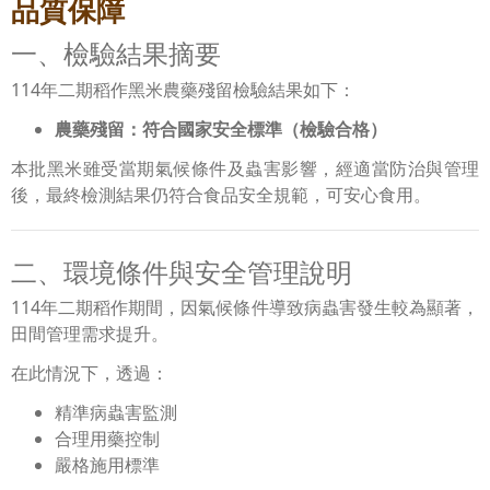
品質保障
一、檢驗結果摘要
114年二期稻作黑米農藥殘留檢驗結果如下：
農藥殘留：符合國家安全標準（檢驗合格）
本批黑米雖受當期氣候條件及蟲害影響，經適當防治與管理
後，最終檢測結果仍符合食品安全規範，可安心食用。
二、環境條件與安全管理說明
114年二期稻作期間，因氣候條件導致病蟲害發生較為顯著，
田間管理需求提升。
在此情況下，透過：
精準病蟲害監測
合理用藥控制
嚴格施用標準