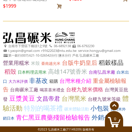
$1999
台南市下營區下橋頭1之9號
06-6892138
06-6792230
t.yaopin@gmail.com
r91622023@ntu.edu.tw
service.hongyu@gmail.com
第一銀行(007):621-10-026542分行:鹽水分行 戶名:弘昌碾米工廠
稻穀樣品
台版牛奶皇后
營業用糯米
米殼
臺南越光米
稻殼
高雄147號香米
台南弘昌米廠
日本料理店用米
白米出
非基改
重金屬檢驗報
台灣米種介紹
箱購
口
大力米評價
告
台梗九號米價格
台南碾米工廠
台灣黃豆批
喝茶喜米禮盒
豆漿黃豆
體
台灣黑米
文昌帝君
發
台梗九號米等級
驗活動
特別的喝茶禮
小包裝
碾米體驗活動
台灣米外
青仁黑豆農藥殘留檢驗報告
外銷公糧
銷日本
0
©2023 弘昌碾米工廠(71149209) 版權所有