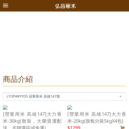
商品介紹
[營業用米 高雄147]大力香
[營業用米 高雄147]大力香
米-30kg(散裝，大榮貨運配
米-20kg(脫氧分裝5kgX4包)
送，非聯運區域免運)
$1299