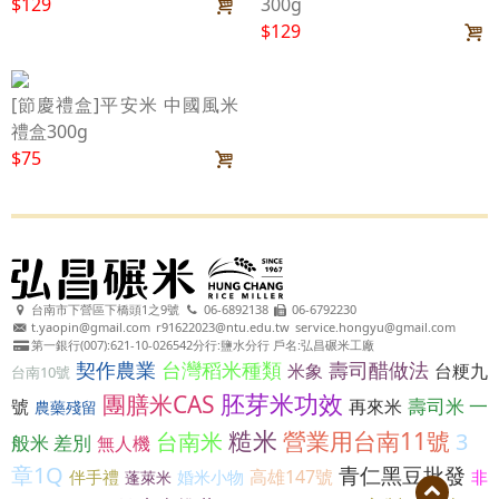
$129
300g
$129
[節慶禮盒]平安米 中國風米
禮盒300g
$75
台南市下營區下橋頭1之9號
06-6892138
06-6792230
t.yaopin@gmail.com
r91622023@ntu.edu.tw
service.hongyu@gmail.com
第一銀行(007):621-10-026542分行:鹽水分行 戶名:弘昌碾米工廠
契作農業
台灣稻米種類
壽司醋做法
米象
台粳九
台南10號
胚芽米功效
團膳米CAS
壽司米 一
號
再來米
農藥殘留
糙米
營業用台南11號
台南米
3
般米 差別
無人機
章1Q
青仁黑豆批發
高雄147號
伴手禮
婚米小物
非
蓬萊米