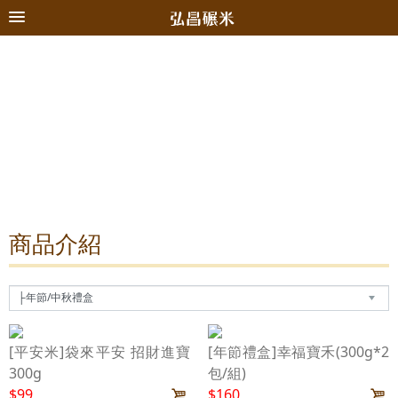
商品介紹
[平安米]袋來平安 招財進寶
[年節禮盒]幸福寶禾(300g*2
300g
包/組)
$99
$160