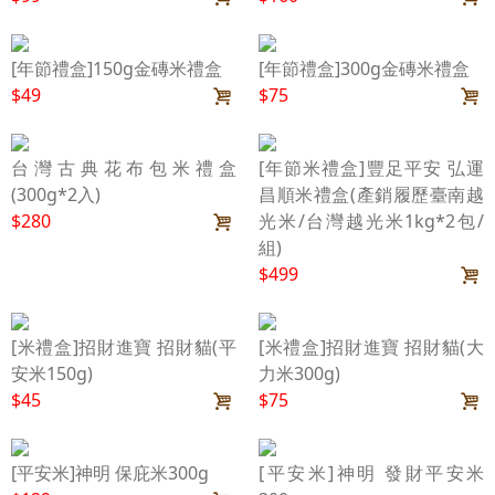
[年節禮盒]150g金磚米禮盒
[年節禮盒]300g金磚米禮盒
$49
$75
台灣古典花布包米禮盒
[年節米禮盒]豐足平安 弘運
(300g*2入)
昌順米禮盒(產銷履歷臺南越
$280
光米/台灣越光米1kg*2包/
組)
$499
[米禮盒]招財進寶 招財貓(平
[米禮盒]招財進寶 招財貓(大
安米150g)
力米300g)
$45
$75
[平安米]神明 保庇米300g
[平安米]神明 發財平安米