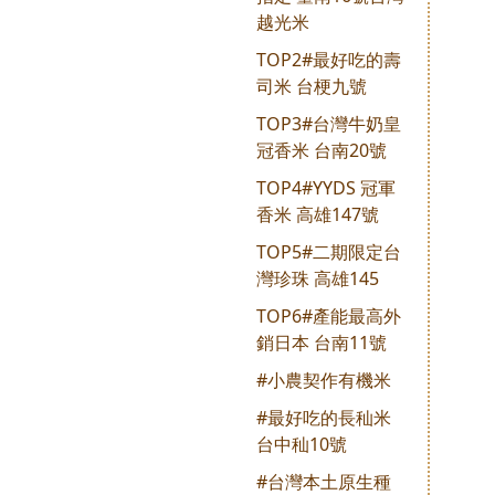
越光米
TOP2#最好吃的壽
司米 台梗九號
TOP3#台灣牛奶皇
冠香米 台南20號
TOP4#YYDS 冠軍
香米 高雄147號
TOP5#二期限定台
灣珍珠 高雄145
TOP6#產能最高外
銷日本 台南11號
#小農契作有機米
#最好吃的長秈米
台中秈10號
#台灣本土原生種