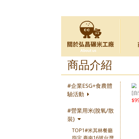
商品介紹
#企業ESG+食農體
[自
驗活動
$9
#營業用米(脫氧/散
裝)
TOP1#米其林餐廳
指定 臺南16號台灣