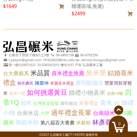
$1649
聯運區域,免運)
$2499
台南市下營區下橋頭1之9號
06-6892138
06-6792230
t.yaopin@gmail.com
r91622023@ntu.edu.tw
service.hongyu@gmail.com
第一銀行(007):621-10-026542分行:鹽水分行 戶名:弘昌碾米工廠
無米樂
米品質
結婚喜米
喜米禮盒推薦
台大農藝系
禮盒
壽司醋做法
陳榮坤
營業用胚芽糙
契作農民
單層喜米禮盒
如何挑選黃豆
四
婚禮小物喜米
米
臺南11號
台南10號
章1Q
喜米 vs 婚禮
秈米
米香禮盒
台灣黃豆批發
壽司做法
過年禮盒長輩
小物
台南米店
台南囍米
CAS團
六甲
林彥蓉
黑糙米粉
膳米
第八屆百大青農
米穀粉
布包喜米
0
©2023 弘昌碾米工廠(71149209) 版權所有