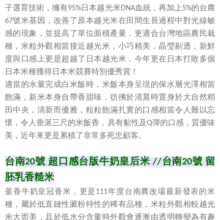
子選育技術，擁有
日本越光米
血統，再加上
的台農
95%
DNA
5%
號米基因，改善了原本越光米在田間生長過程中對光線敏
67
感的現象，並提高了單位面積產量，更適合台灣地區農民栽
種，米粒外觀相當接近越光米，小巧精美，晶瑩剔透，新鮮
度與口感上更是超越了日本越光米，今年更在日本打敗多個
日本米種獲得日本米競賽特別優秀賞！
適當的水量完成白米飯時，米飯本身呈現的保水層光澤相當
飽滿，新米本身自帶香甜味，彷彿於清晨時置身於大自然稻
田中央，清新而優雅，粒粒飽滿扎實的口感相當令人難以忘
懷，令人垂涎三尺的米飯香，具有黏性及
彈的口感，質優味
Q
美，近年來更是累積了非常多死忠顧客。
台南
號
超口感台版牛奶皇后米
台南
號
留
20
//
20
胚乳香糙米
釜香牛奶皇冠香米，更是
年度台南農改場最新發表的米
111
種，屬於低直鏈性澱粉特性的稀有品種，米粒外觀相較越光
米大而美，且於低水分含量時外觀會逐漸由透明轉變為有趣