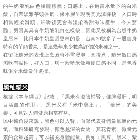
的牛奶般乳白色朦朧樣貌；口感上，在適當水量下的白米
飯，自帶淡雅芋頭香氣，保水層呈現明亮光澤樣貌，入口時
相當輕柔滑順，細嚼後更會有溫柔香甜滋味產生，令人驚
豔，另因其具有牛奶般乳白色樣貌，因此又被稱為台版牛奶
皇后米，比日本牛奶皇后更棒的是，台南
號多了一股自身
20
特有的芋頭香氣，是這幾年來少數高評價的米種之一。
在留胚糙米的表現上烹煮時不需浸泡，直接煮，糙米飯口感
濕軟有黏性，好入口，與一般糙米飯粗硬口感不同，是色香
味俱全米飯最佳選擇。
黑秈糙米
根據《本草綱目》記載，「黑米有滋陰補腎，健脾暖肝，明
目活血的作用」。黑米又有「米中藥王」、「藥米」的美
譽，可見對人體健康相當有益。
以中醫角度來說，黑色可以入腎，而腎代表身體最底層的元
氣。而科學研究發現，顏色越深的食物，其花青素、微量元
素的含量越高，可以補充身體能量。例如：黑豆、黑米、紫