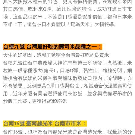
其它大多數米種來的出色，更具有價格優勢，在近幾年來因
其口感佳、吃起來
彈、適用性廣的特性，成功打進日本市
Q
場，這個品種的米，不論是口感還是營養價值，都和日本米
不相上下，還曾被日本媒體以「驚為天米」大幅報導。
台梗九號 台灣最好吃的壽司米品種之一：
天生的好基因，造就了號稱全台灣最好吃的良質米
台梗九號由台中農改場大神許志聖博士所研發，煮熟後，米
粒較一般品種漲大
偏長
，口感
彈、黏性佳、粒粒分明，細
(
)
Q
嚼後會有淡淡的米飯香氣與甜味散發於口腔內，冷飯時，亦
不會變硬，反倒更具
彈口感與黏性，相當適合低溫握壽司使
Q
用，近年來還有業者選擇使用來炒飯，並參與農糧署舉辦的
炒飯王比賽，更獲得冠軍頭銜。
台南
號
臺南越光米
台南市市米：
16
台南
號，也稱為台南越光米或是台灣越光米，採最新的分
16