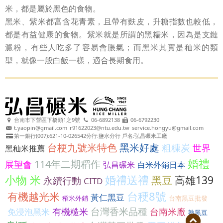
米，都是屬於黑色的食物。
黑米、紫米都富含花青素，且帶有麩皮，升糖指數也較低，
都是有益健康的食物。紫米就是所謂的黑糯米，因為是支鏈
澱粉，有些人吃多了容易會脹氣；而黑米其實是秈米的類
型，就像一般白飯一樣，適合長期食用。
台南市下營區下橋頭1之9號
06-6892138
06-6792230
t.yaopin@gmail.com
r91622023@ntu.edu.tw
service.hongyu@gmail.com
第一銀行(007):621-10-026542分行:鹽水分行 戶名:弘昌碾米工廠
台梗九號米特色
黑米好處
粗糠炭
世界
黑秈米推薦
婚禮
114年二期稻作
展望會
弘昌碾米
白米外銷日本
小物 米
婚禮送禮
黑豆
高雄139
永續行動
CITD
台稉8號
有機越光米
黃仁黑豆
稻米外銷
台南黑豆批發
台灣香米品種
有機糙米
台南米廠
免浸泡黑米
熟黑豆