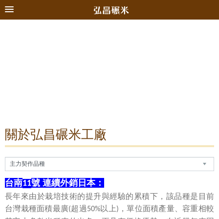
關於弘昌碾米工廠
台南
號 連續外銷日本：
11
長年來由於栽培技術的提升與經驗的累積下，該品種是目前
台灣栽種面積最廣
超過
以上
，單位面積產量、容重相較
(
50%
)