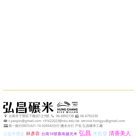
台南市下營區下橋頭1之9號
06-6892138
06-6792230
t.yaopin@gmail.com
r91622023@ntu.edu.tw
service.hongyu@gmail.com
第一銀行(007):621-10-026542分行:鹽水分行 戶名:弘昌碾米工廠
弘昌
清香美人
米批發
林彥蓉
公益米禮盒
台南16號臺南越光米