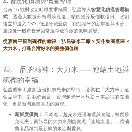
3. 智慧化積溫與低溫冷鏈
台南 16 號對收割時機要求極嚴。弘昌導入
智慧化積溫管理模
式
，透過大數據分析環境溫度，精確推算最佳收穫日。收割
後立即送入 15°C 低溫冷藏倉儲，鎖住稻米的新鮮度與水分，
避免像一般市售米因常溫存放導致的風味劣變。
從嘉南平原到碗裡的幸福：弘昌碾米工廠
×
契作集團產區
×
大力米，打造台灣好米的完整價值鏈
四、 品牌精神：大力米——連結土地與
碗裡的幸福
弘昌碾米工廠將這份對越光米的堅持，凝聚在「
大力米
」這
個品牌中。對我們而言，台灣越光米不只是日本品種的在地
化，更是台灣農業實力的展現。
新鮮度優勢：
日本進口越光米經過海運與倉儲，鮮度難
免流失；而弘昌的大力米則能實現「產地直送」，讓消
費者品嚐到最新鮮的米油與香氣。