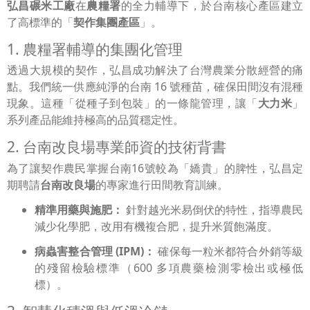
弘昌碾米工廠
在
農糧署
的全力輔導下，於台南核心產區建立
了高標準的「
契作集團產區
」。
1. 農糧署輔導的集團化管理
透過大規模的契作，弘昌成功解決了台灣農業分散經營的痛
點。我們統一供應純淨的台南 16 號種苗，確保田間沒有混種
現象。這種「從種子到包裝」的一條龍管理，讓「
大力米
」
系列產品能維持極高的品質穩定性。
2. 台南改良場專業師資的技術背書
為了讓契作農民掌握台南16號較為「嬌貴」的脾性，弘昌定
期聘請
台南改良場
的專家進行田間教育訓練。
精準用藥與施肥：
針對越光米易倒伏的特性，指導農民
減少化學肥，改用有機複合肥，提升米質飽滿度。
病蟲害整合管理 (IPM)：
確保每一粒米都符合外銷等級
的殘留檢驗標準（600 多項農藥檢測零檢出或極低
標）。