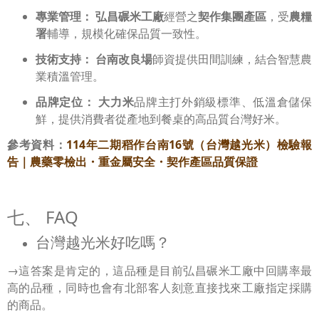
專業管理：
弘昌碾米工廠
經營之
契作集團產區
，受
農糧
署
輔導，規模化確保品質一致性。
技術支持：
台南改良場
師資提供田間訓練，結合智慧農
業積溫管理。
品牌定位：
大力米
品牌主打外銷級標準、低溫倉儲保
鮮，提供消費者從產地到餐桌的高品質台灣好米。
參考資料：
114年二期稻作台南16號（台灣越光米）檢驗報
告｜農藥零檢出・重金屬安全・契作產區品質保證
七、 FAQ
台灣越光米好吃嗎？
→這答案是肯定的，這品種是目前弘昌碾米工廠中回購率最
高的品種，同時也會有北部客人刻意直接找來工廠指定採購
的商品。