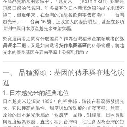
在高品質稻米的領域中，「越光米」（Koshihikari）始終是
頂級口感的代名詞。許多饕客對日本新瀉魚沼的越光米讚不
絕口，但近年來，在台灣的頂級餐飲與零售市場中，「台灣
越光米」——
台南 16 號
，正以驚人的姿態崛起，甚至在多項
盲測中與日本原產越光米並駕齊驅。
究竟這兩者之間有什麼差異？作為台灣稻米產業領航者的
弘
昌碾米工廠
，又是如何透過
契作集團產區
的科學管理，將越
光米的優良基因在嘉南平原上發揮到極致？
一、 品種源頭：基因的傳承與在地化演
進
1. 日本越光米的經典地位
日本越光米起源於 1956 年的福井縣，隨後在新瀉縣發揚光
大。它以極高的黏性、甜度與如珍珠般的光澤著稱。然而，
原始的日本越光米屬於「敏感型」品種，對緯度、日照長度
與溫度極為敏感，直接引種到台灣時，往往會因為台灣的短