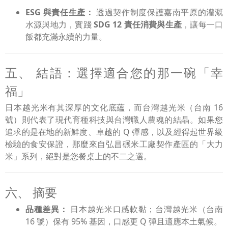
ESG 與責任生產：
透過契作制度保護嘉南平原的灌溉
水源與地力，實踐
SDG 12 責任消費與生產
，讓每一口
飯都充滿永續的力量。
五、 結語：選擇適合您的那一碗「幸
福」
日本越光米有其深厚的文化底蘊，而台灣越光米（台南 16
號）則代表了現代育種科技與台灣職人農魂的結晶。如果您
追求的是在地的新鮮度、卓越的 Q 彈感，以及經得起世界級
檢驗的食安保證，那麼來自弘昌碾米工廠契作產區的「大力
米」系列，絕對是您餐桌上的不二之選。
六、 摘要
品種差異：
日本越光米口感軟黏；台灣越光米（台南
16 號）保有 95% 基因，口感更 Q 彈且適應本土氣候。