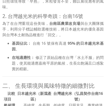
日照環境導致「早熟」，米粒發育不全，難以展現應有的風
味。
2. 台灣越光米的科學奇蹟：台南16號
為了在台灣重現這份美味，
台南區農業改良場
與台大團隊攜
手，利用分子標誌輔助選種技術，將日本越光米的優良基因
與台灣本土耐熱品種進行「回交」。
基因佔比：
台南 16 號保有高達
95% 的日本越光米基
因
。
在地適應性：
修正了原始品種在台灣「水土不服」的問
題，使其能適應嘉南平原的氣候，生長出飽滿且口感紮
實的稻穀。
二、 生長環境與風味特徵的細微對比
比較
日本越光米（新瀉產
台灣越光米（弘昌契作台南16
項目
區）
號）
氣候環
高緯度、生長期
低緯度、日照充足、專業積溫