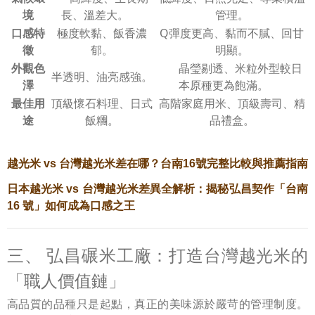
境
長、溫差大。
管理。
口感特
極度軟黏、飯香濃
Q彈度更高、黏而不膩、回甘
徵
郁。
明顯。
外觀色
晶瑩剔透、米粒外型較日
半透明、油亮感強。
澤
本原種更為飽滿。
最佳用
頂級懷石料理、日式
高階家庭用米、頂級壽司、精
途
飯糰。
品禮盒。
越光米
vs
台灣越光米差在哪？台南
16
號完整比較與推薦指南
日本越光米
vs
台灣越光米差異全解析：揭秘弘昌契作「台南
16
號」如何成為口感之王
三、 弘昌碾米工廠：打造台灣越光米的
「職人價值鏈」
高品質的品種只是起點，真正的美味源於嚴苛的管理制度。